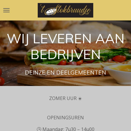
Ga
direct
naar
de
WIJ LEVEREN AAN
hoofdinhoud
BEDRIJVEN
DEINZE EN DEELGEMEENTEN
ZOMER UUR ☀️
OPENINGSUREN
🕒 Maandag: 7u30 – 14u00