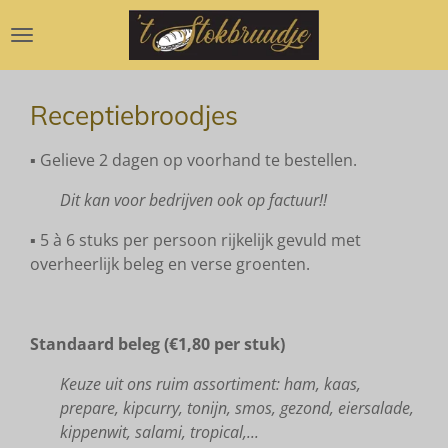
Ga
direct
naar
de
Receptiebroodjes
hoofdinhoud
▪︎ Gelieve 2 dagen op voorhand te bestellen.
Dit kan voor bedrijven ook op factuur!!
▪︎ 5 à 6 stuks per persoon rijkelijk gevuld met
overheerlijk beleg en verse groenten.
Standaard beleg (€1,80 per stuk)
Keuze uit ons ruim assortiment: ham, kaas,
prepare,
kipcurry, tonijn, smos, gezond, eiersalade,
kippenwit, salami, tropical,...